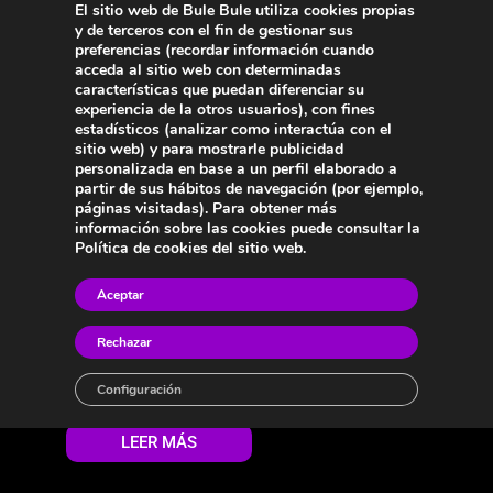
El sitio web de Bule Bule utiliza cookies propias
y de terceros con el fin de gestionar sus
preferencias (recordar información cuando
acceda al sitio web con determinadas
características que puedan diferenciar su
experiencia de la otros usuarios), con fines
estadísticos (analizar como interactúa con el
sitio web) y para mostrarle publicidad
personalizada en base a un perfil elaborado a
partir de sus hábitos de navegación (por ejemplo,
páginas visitadas). Para obtener más
información sobre las cookies puede consultar la
Política de cookies del sitio web.
Aceptar
CELEBRA TU CUMPLEAÑOS EN MADRID
El brunch un sábado en Madrid no es solo una comida; es un
Rechazar
ritual, un momento para desconectar, saborear y compartir. Si
buscas vivirlo ya sea madrileño, o como un viajero que quiere
Configuración
experimentar la ciudad de verdad, esta guía te llevará de la mano
para que tu momento sea memorable....
LEER MÁS