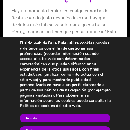
Hay un momento temido en cualquier noche de
fiesta: cuando justo después de cenar hay que
decidir a qué club se va a tomar algo y a bailar.
Pero, ¿imaginas no tener que pensar dónde ir? Esto
es posible si el restaurante se transforma en
El sitio web de Bule Bule utiliza cookies propias
discoteca, precisamente lo que te ofrecemos en
y de terceros con el fin de gestionar sus
Bule Bule. Aunque con nosotros las sorpresas van
preferencias (recordar información cuando
acceda al sitio web con determinadas
mucho más allá.
características que puedan diferenciar su
experiencia de la otros usuarios), con fines
Pero, ¿por qué ir a un restaurante que luego es
estadísticos (analizar como interactúa con el
discoteca? Te damos algunas razones para
sitio web) y para mostrarle publicidad
hacerlo.
personalizada en base a un perfil elaborado a
partir de sus hábitos de navegación (por ejemplo,
páginas visitadas). Para obtener más
Comodidad:
Sin duda, la comodidad es una
información sobre las cookies puede consultar la
de las principales ventajas de cenar y salir de
Política de cookies del sitio web.
fiesta en el mismo local. Adiós a tener que
pensar donde ir, adiós a ese tiempo
Aceptar
innecesario que se pierde entre ir de un lugar a