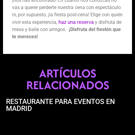
¡nos has encontrado! En cuanto nos conozcas no
vas a querer perderte nuestra cena con espectáculo
ni, por supuesto, ¡la fiesta post-cena! Elige con quién
haz una reserva
vivir esta experiencia,
y disfruta de
mesa y baile con amigos.
¡Disfruta del fiestón que
te mereces!
ARTÍCULOS
RELACIONADOS
RESTAURANTE PARA EVENTOS EN
MADRID