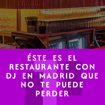
ÉSTE ES EL
BULE BULE MADRID
RESTAURANTE CON
BLOG
DJ EN MADRID QUE
NO TE PUEDE
PERDER
DESCUBRE TODAS NUESTRAS
NOTICIAS Y NOVEDADES