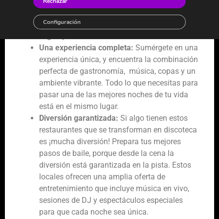
otro, adiós a tener que coger chaquetas,
Rechazar
bolsos y prepararse para marchar y adiós a
Configuración
interrumpir la noche cuando sólo quieres
seguir pasándolo bien.
Una experiencia completa:
Sumérgete en una
experiencia única, y encuentra la combinación
perfecta de gastronomía, música, copas y un
ambiente vibrante. Todo lo que necesitas para
pasar una de las mejores noches de tu vida
está en el mismo lugar.
Diversión garantizada:
Si algo tienen estos
restaurantes que se transforman en discoteca
es ¡mucha diversión! Prepara tus mejores
pasos de baile, porque desde la cena la
diversión está garantizada en la pista. Estos
locales ofrecen una amplia oferta de
entretenimiento que incluye música en vivo,
sesiones de DJ y espectáculos especiales
para que cada noche sea única.